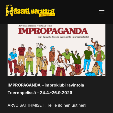
Skip
to
TOGG
content
IMPROPAGANDA – improklubi ravintola
Teerenpelissä – 24.4.-26.9.2026
ARVOISAT IHMISET! Teille iloinen uutinen!